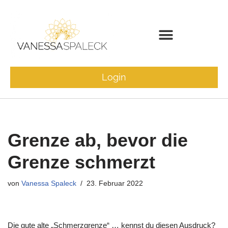
Zum
Inhalt
springen
Community & Events
Login
Grenze ab, bevor die
Grenze schmerzt
von
Vanessa Spaleck
23. Februar 2022
Die gute alte „Schmerzgrenze“ … kennst du diesen Ausdruck?