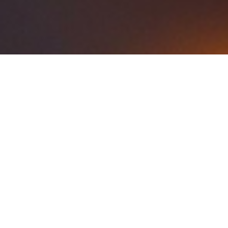
Wann?
08. – 10.01.2027
12. – 14.02.2027
19. -21.03.2027